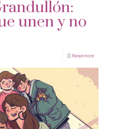
randullón:
ue unen y no
Read more