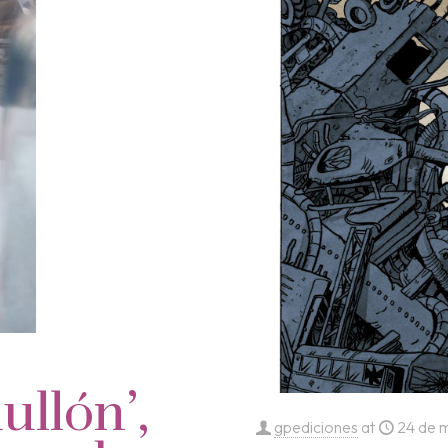
llón’,
gpediciones
at
24 de 