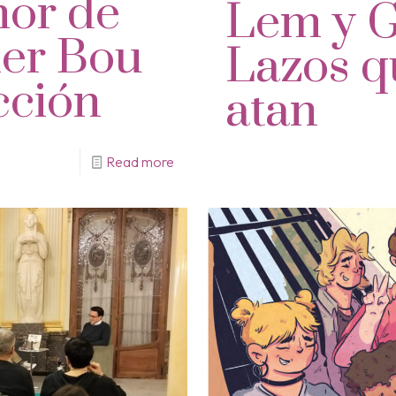
mor de
Lem y G
ner Bou
Lazos q
icción
atan
Read more