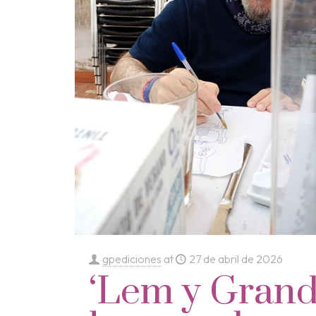
gpediciones
at
27 de abril de 2026
‘Lem y Grandu