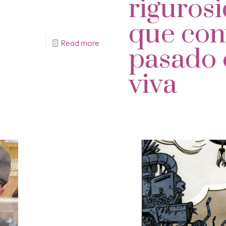
rigurosi
que conv
Read more
pasado 
viva