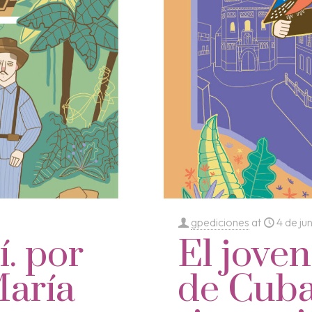
gpediciones
at
4 de ju
í. por
El joven
María
de Cuba