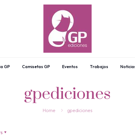
ia GP
Camisetas GP
Eventos
Trabajos
Noticia
gpediciones
Home
gpediciones
rs