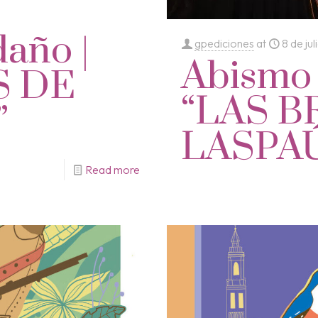
daño |
gpediciones
at
8 de ju
Abismo
S DE
“LAS B
”
LASPA
Read more