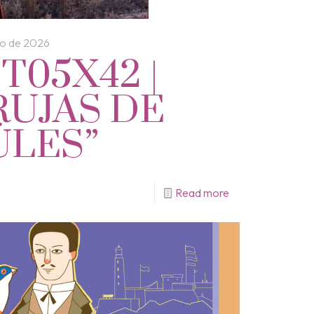
lio de 2026
 T05X42 |
RUJAS DE
ÚLES”
Read more