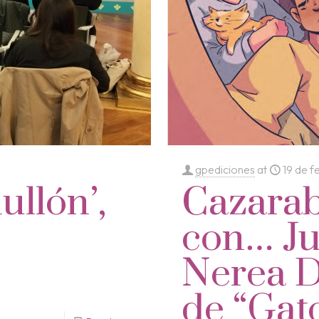
gpediciones
at
19 de 
llón’,
Cazarab
con… Ju
Nerea D
de “Gat