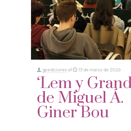
gpediciones
at
13 de marzo de 2026
‘Lem y Grandu
de Miguel Á.
Giner Bou