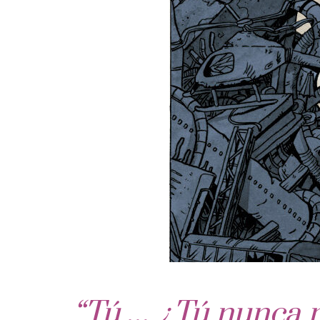
“Tú … ¿Tú nunca m