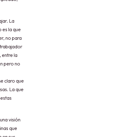
ajar. La
 es la que
er, no para
o trabajador
 entre la
en pero no
ne claro que
osas. La que
 estas
 una visión
ginas que
n en sus