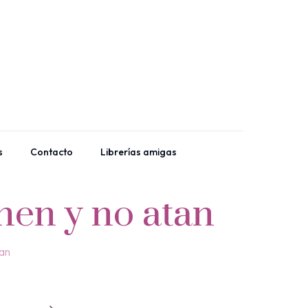
s
Contacto
Librerías amigas
nen y no atan
tan