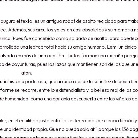
naugura el texto, es un antiguo robot de asalto reciclado para trab
ee. Además, sus circuitos ya están casi obsoletos y su memoria no
fue nunca. Pues fue concebido como soldado de asalto, para obedec
 desarrollado una lealtad total hacia su amigo humano. Lem, un cínic
salvado en más de una ocasión. Juntos forman una extraña pareja,
eba de coyunturas, pues los lazos que mantienen son de los que un
atan.
a historia poderosa, que arranca desde la sencillez de quien tie
orme se recorre, entre lo existencialista y la belleza real de las c
de humanidad, como una epifanía descubierta entre las viñetas de
r, en el equilibrio justo entre los estereotipos de ciencia ficción y
 de una identidad propia. Que no queda solo ahí, porque las 136 pá
englobarse en la mejor ciencia ficción y, en consecuencia, tiene