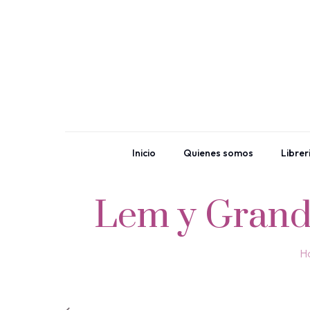
Inicio
Quienes somos
Librer
Lem y Grandu
H