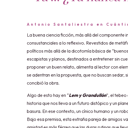
Antonio Santaliestra en Cuánti
La buena ciencia ficción, más allá del componente 
consustanciales a lo reflexivo. Revestidos de metáf
políticos más allá de la dicotomía básica de “buen
escapistas y planos, destinados a entretener sin cu
proponer un buen relato, alimenta al lector con ele
se adentran en la propuesta, que no buscan sedar, si
concibió la obra.
Algo de esto hay en “
Lem y Grandullón
”, el tebe
historia que nos lleva a un futuro distópico y un pl
basura. En ese contexto, un cínico humano y un robo
Bajo esa premisa, esta extraña pareja de amigos van
amistad es más férrea que las duras rutinas que ll