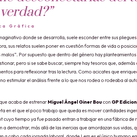
verdad?”
ca Gráfica
imaginativo donde se desarrolla, suele esconder entre sus pliegue
ora, sus relatos suelen poner en cuestión formas de vida o posic
os malos”. Por supuesto que dentro del género hay planteamiento
estionar, pero si se sabe buscar, siempre hay tesoros que, además
mentos para reflexionar tras la lectura. Como acicates que enrique
no estimular el análisis frente a lo que nos rodea o rodeaba al au
o que acaba de estrenar
Miguel Ángel Giner Bou
con
GP Edicio
aneta en el que el poco trabajo que queda es mover cantidades inge
t cuyo tiempo ya fue pasado entran a trabajar en una fábrica de 
 a demostrar, más allá de las inercias que amordazan sus vidas, q
evan a cabo cada jornada laboral, donde Lem es el único humano 