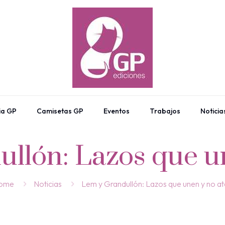
ia GP
Camisetas GP
Eventos
Trabajos
Noticia
llón: Lazos que u
ome
Noticias
Lem y Grandullón: Lazos que unen y no a