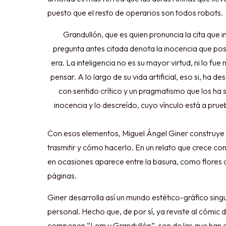
puesto que el resto de operarios son todos robots.
Grandullón, que es quien pronuncia la cita que i
pregunta antes citada denota la inocencia que pos
era. La inteligencia no es su mayor virtud, ni lo 
pensar. A lo largo de su vida artificial, eso si, ha
con sentido crítico y un pragmatismo que los ha 
inocencia y lo descreído, cuyo vínculo está a pru
Con esos elementos, Miguel Ángel Giner construye un
trasmitir y cómo hacerlo. En un relato que crece conf
en ocasiones aparece entre la basura, como flores 
páginas.
Giner desarrolla así un mundo estético-gráfico singula
personal. Hecho que, de por sí, ya reviste al cómic
componen “Lem y Grandullón”, son de las que han de 