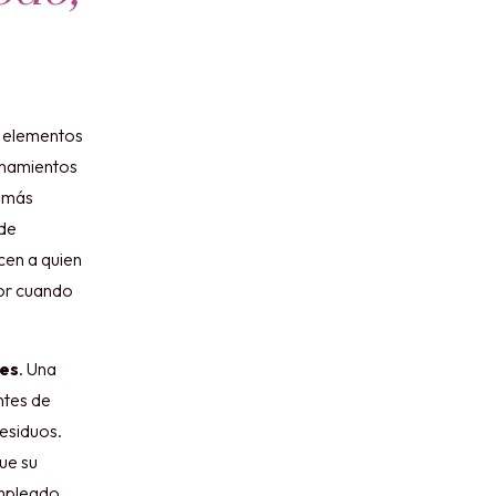
s elementos
ionamientos
s más
 de
cen a quien
tor cuando
nes
. Una
ntes de
residuos.
ue su
empleado,