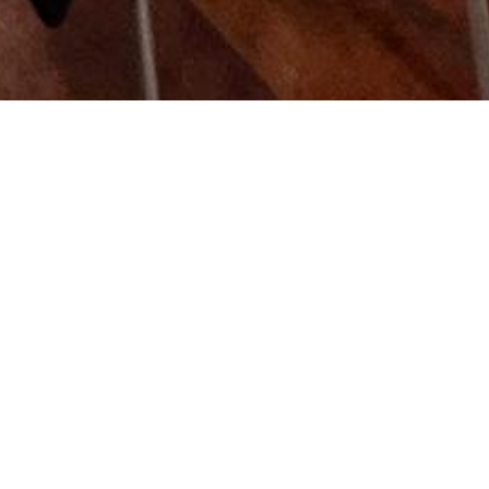
En
GP ediciones siempre hemos apostado por el talento
emergente
. Fieles a esa idea, en 2021, con la financiación del
Ayuntamiento de Zaragoza, creamos el Concurso Impulso Manga,
destinado a premiar el mejor proyecto presentado por artistas
menores de 35 años y nacidos o residentes en Aragón.
En las tres ediciones que llevamos hasta la fecha, hemos visto que
no nos hemos equivocado al apostar por el género, pues el cómic de
estilo manga es el preferido por los autores y autoras más jóvenes
y es con ese estilo con el que se sienten más identificados.