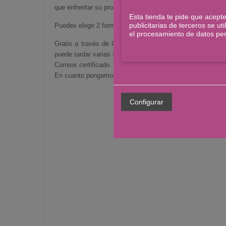
que enfrentar su propio tormento.
Esta tienda te pide que acepte
publicitarias de terceros se u
Puedes elegir 2 formas de envío:
el procesamiento de datos pe
Gratis a través de Correos: Te llegará a casa o, si no c
puede tardar varias semanas en llegar.
Correos certificado. Cuesta 4€, pero lo recibes directamen
En cuanto pongamos el paquete en Correos recibirás un ma