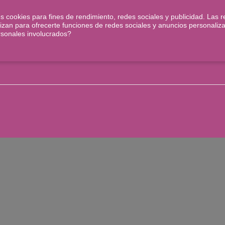
s cookies para fines de rendimiento, redes sociales y publicidad. Las r
tilizan para ofrecerte funciones de redes sociales y anuncios personali
rsonales involucrados?
abe en el buzón, te dejarán aviso de Correos. Este servicio no lleva seguim
te en tu domicilio en un 48/72 horas.
il de confirmación.
Llamada Al Vacío