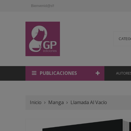
Bienvenid@s!!
PUBLICACIONES
AUTORES
ENCARNA REVU
PAULA ESTE
ABRAHAM GARC
JOSÉ LUIS CANO
Inicio
Manga
Llamada Al Vacío