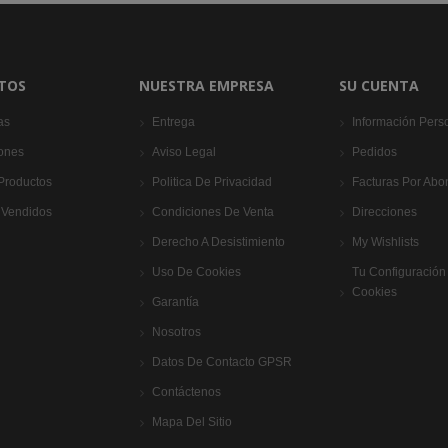
TOS
NUESTRA EMPRESA
SU CUENTA
as
Entrega
Información Pers
ones
Aviso Legal
Pedidos
Productos
Politica De Privacidad
Facturas Por Abo
 Vendidos
Condiciones De Venta
Direcciones
Derecho A Desistimiento
My Wishlists
Uso De Cookies
Tu Configuración
Cookies
Garantía
Nosotros
Datos De Contacto GPSR
Contáctenos
Mapa Del Sitio