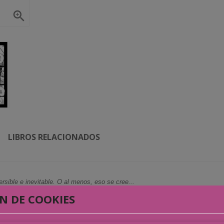

LIBROS RELACIONADOS
rsible e inevitable. O al menos, eso se cree...
N DE COOKIES
erlo de vuelta a la vida mientras sufre la llamada de El Vacío, una fuerza supe
ía, se embarcara en una aventura fantástica donde, además de a la muerte,