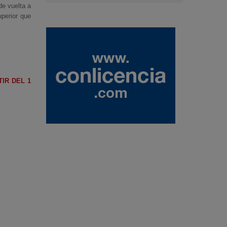
de vuelta a
uperior que
IR DEL 1