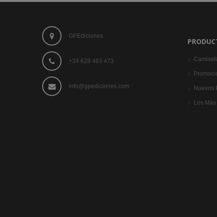
GPEdiciones
PRODUC
Camiset
+34 628 483 473
Promoci
info@gpediciones.com
Nuevos 
Los Más