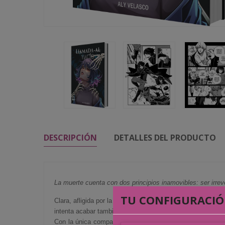
DESCRIPCIÓN
DETALLES DEL PRODUCTO
La muerte cuenta con dos principios inamovibles: ser irreve
TU CONFIGURACIÓ
Clara, afligida por la pérdida de su hermano, intentará tra
intenta acabar también con ella.
Con la única compañía de un cuervo que afirma ser su gu