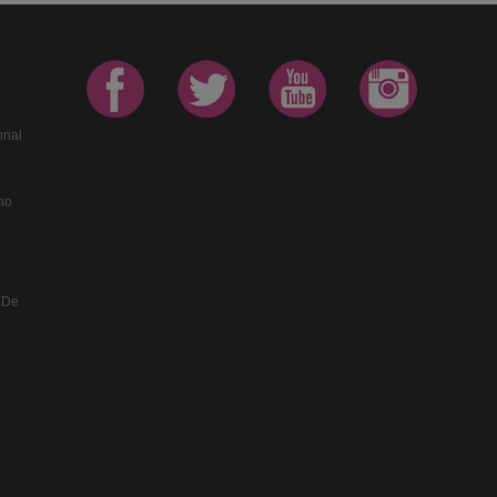
onal
no
 De