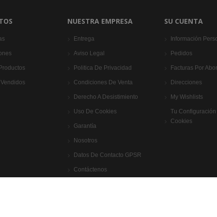
TOS
NUESTRA EMPRESA
SU CUENTA
as
Entrega
Información Pers
ones
Aviso Legal
Pedidos
Productos
Politica De Privacidad
Facturas Por Abo
 Vendidos
Condiciones De Venta
Direcciones
Derecho A Desistimiento
My Wishlists
Uso De Cookies
Tu Configuración
Cookies
Garantía
Nosotros
Datos De Contacto GPSR
Contáctenos
Mapa Del Sitio