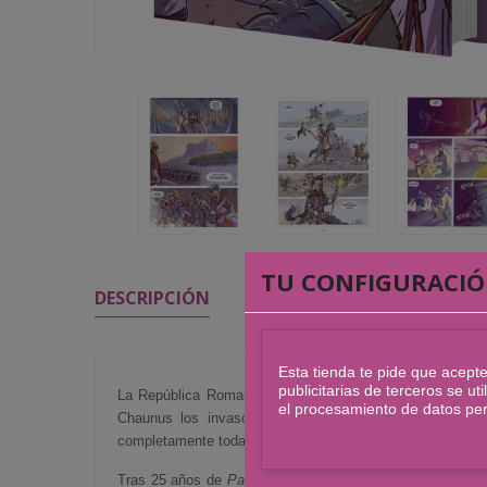
TU CONFIGURACIÓ
DESCRIPCIÓN
DETALLES DEL PRODUCTO
Esta tienda te pide que acepte
publicitarias de terceros se u
La República Romana quiere aplastar la resistencia indí
el procesamiento de datos pe
Chaunus los invasores infligen una humillante derrota a
completamente toda Hispania.
Tras 25 años de
Pax romana
, la Celtiberia está cansad