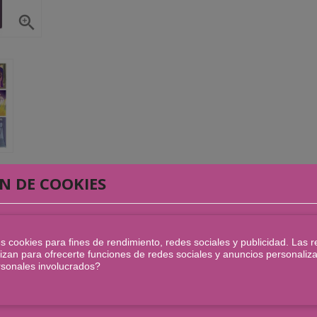

N DE COOKIES
LIBROS RELACIONADOS
s cookies para fines de rendimiento, redes sociales y publicidad. Las r
tilizan para ofrecerte funciones de redes sociales y anuncios personali
gena del centro de la península Ibérica de un solo plumazo. En la Batalla 
rsonales involucrados?
 las tribus celtíberas, confiando en que esta victoria les servirá para 
a de los abusos de los romanos que cada vez les imponen más y más restric