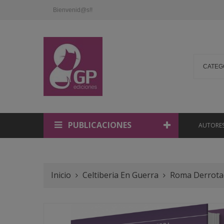
Bienvenid@s!!
PUBLICACIONES
AUTORES
ENCARNA REVU
PAULA ESTE
ABRAHAM GARC
JOSÉ LUIS CANO
Inicio
Celtiberia En Guerra
Roma Derrota