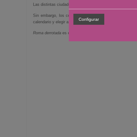
Las distintas ciudades celtíberas hacen frente común cont
Sin embargo, los celtíberos no contaban con que Roma to
calendario y elegir a los dos nuevos cónsules que tendría
Roma derrotada
es el primer volumen de la colección Celtib