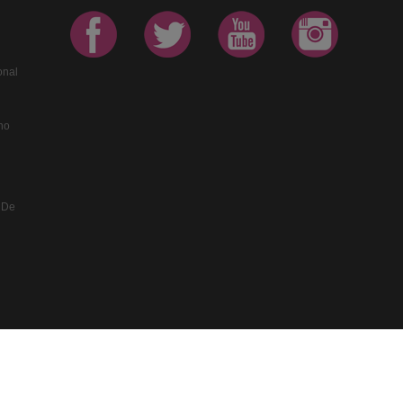
onal
no
 De