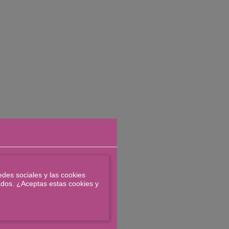
edes sociales y las cookies
zados. ¿Aceptas estas cookies y
de Mons
dominar
ciones.