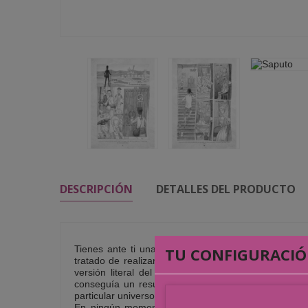
DESCRIPCIÓN
DETALLES DEL PRODUCTO
Tienes ante ti una personal visión del clásico ar
TU CONFIGURACIÓ
tratado de realizar una versión del libro de Braul
versión literal del texto al cómic, otras realizan
conseguía un resultado que me dejara satisfecho. C
particular universo, compartido con algún que otro p
En ningún momento he tratado de ser fiel a la obr