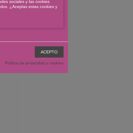
edes sociales y las cookies
os años
zados. ¿Aceptas estas cookies y
 época
nductor
Política de privacidad y cookies