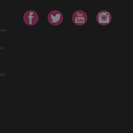
onal
no
 De