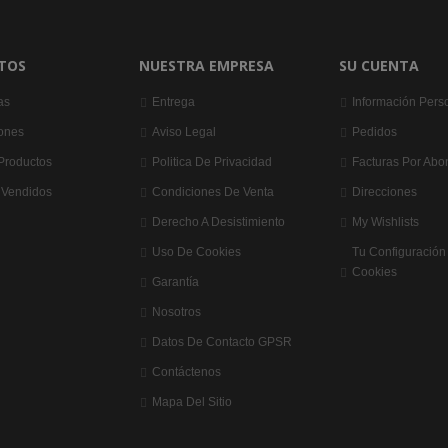
TOS
NUESTRA EMPRESA
SU CUENTA
as
Entrega
Información Pers
ones
Aviso Legal
Pedidos
Productos
Politica De Privacidad
Facturas Por Abo
 Vendidos
Condiciones De Venta
Direcciones
Derecho A Desistimiento
My Wishlists
Uso De Cookies
Tu Configuración
Cookies
Garantía
Nosotros
Datos De Contacto GPSR
Contáctenos
Mapa Del Sitio