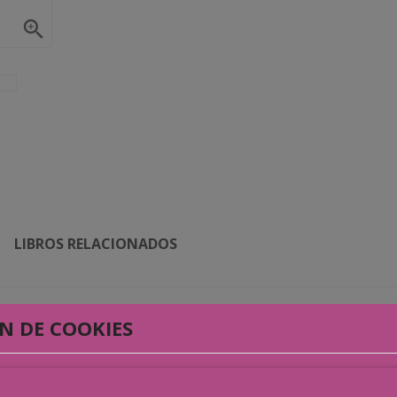

LIBROS RELACIONADOS
agonés del siglo XIX, Vida de Pedro Saputo. Desde hace más de 25 a
N DE COOKIES
io Foz. He empezado varias veces y de distintas maneras, unas hacien
do ilustraciones para un libro con santos, como se decía antes, pero
reo que esta versión, la última y definitiva, es la que más se acerc
ersonaje que también vive en mi cabeza.
a de Braulio Foz, simplemente he usado el personaje para dejar vo