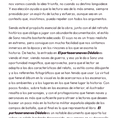
nos vamos cuando la idea triunfa, no cuando su destino languidece.
Y esa elección ayuda a que la lectura sea de lo más amena, siempre
presidida por un espíritu de lucha y esfuerzo, aunque sea en un
contexto que, insistimos, pueda repeler con todos los argumentos.
Siendo este el propósito esencial de la obra, junto con el del retrato
histórico que obliga a jugar con abundante documentación, el estilo
de Sanz resulta bastante adecuado. El suyo no es un trazo realista
en extremo, pero consigue con mucha facilidad que nos sintamos
inmersos en la época y en los rincones a los que se asoma la
historia. De hecho, la entrada en
El portaaeronaves Dédalo
es
viendo el mar, viendo naves de guerra, y eso ya le da a Sanz una
oportunidad magnífica, que aprovecha, para que el lector se
adapta a las dos características del relato, su estilo como dibujante
y a los referentes fotográficos que se han tenido que usar. La virtud
que tiene el álbum en lo visual es la de acercarnos a los escenarios,
a los ambientes y a los lugares en los que tiene lugar la historia. Con
pocos fondos, sobre todo en las escenas de interior, el ilustrador
resalta a los personajes, y con el protagonismo que tienen naves y
aeronaves es más que suficiente para atraer a lectores que deseen
bucear un poco más en la historia militar española alejada de los
campos de batalla, que al final es lo que representa el libro.
El
portaaeronaves Dédalo
es un notable documento que aporta luz
sobre un relato bastante desconocido, muy ameno en su desarrollo