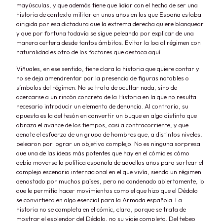
mayúsculas, y que además tiene que lidiar con el hecho de ser una
historia de contexto militar en unos años en los que España estaba
dirigida por esa dictadura que la extrema derecha quiere blanquear
y que por fortuna todavía se sigue peleando por explicar de una
manera certera desde tantos ámbitos. Evitar la loa al régimen con
naturalidad es otro de los factores que destaca aquí.
Viñuales, en ese sentido, tiene clara la historia que quiere contar y
no se deja amendrentar por la presencia de figuras notables o
símbolos del régimen. No se trata de ocultar nada, sino de
acercarse a un rincón concreto de la Historia en la que no resulta
necesario introducir un elemento de denuncia. Al contrario, su
apuesta es la del tesón en convertir un buque en algo distinto que
abraza el avance de los tiempos, casi a contracorriente, y que
denote el esfuerzo de un grupo de hombres que, a distintos niveles,
pelearon por lograr un objetivo complejo. No es ninguna sorpresa
que una de las ideas más potentes que hay en el cómic es cómo
debía moverse la política española de aquellos años para sortear el
complejo escenario internacional en el que vivía, siendo un régimen
denostado por muchos países, pero no condenado abiertamente, lo
que le permitía hacer movimientos como el que hizo que el Dédalo
se convirtiera en algo esencial para la Armada española. La
historia no se completa en el cómic, claro, porque se trata de
mostrar el esplendor del Dédalo, no su viaje completo. Del tebeo