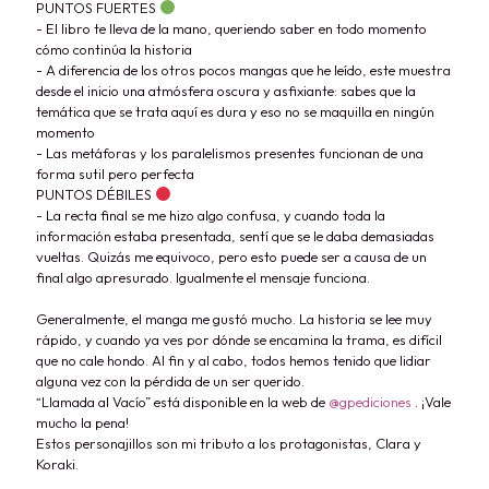
PUNTOS FUERTES
- El libro te lleva de la mano, queriendo saber en todo momento
cómo continúa la historia
- A diferencia de los otros pocos mangas que he leído, este muestra
desde el inicio una atmósfera oscura y asfixiante: sabes que la
temática que se trata aquí es dura y eso no se maquilla en ningún
momento
- Las metáforas y los paralelismos presentes funcionan de una
forma sutil pero perfecta
PUNTOS DÉBILES
- La recta final se me hizo algo confusa, y cuando toda la
información estaba presentada, sentí que se le daba demasiadas
vueltas. Quizás me equivoco, pero esto puede ser a causa de un
final algo apresurado. Igualmente el mensaje funciona.
Generalmente, el manga me gustó mucho. La historia se lee muy
rápido, y cuando ya ves por dónde se encamina la trama, es difícil
que no cale hondo. Al fin y al cabo, todos hemos tenido que lidiar
alguna vez con la pérdida de un ser querido.
“Llamada al Vacío” está disponible en la web de
@gpediciones
. ¡Vale
mucho la pena!
Estos personajillos son mi tributo a los protagonistas, Clara y
Koraki.