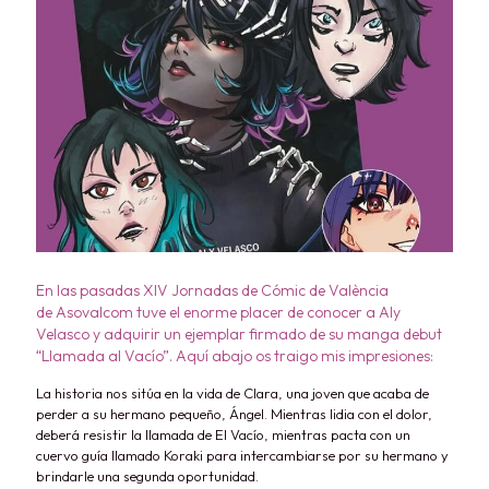
En las pasadas XIV Jornadas de Cómic de València
de
Asovalcom
tuve el enorme placer de conocer a
Aly
Velasco
y adquirir un ejemplar firmado de su manga debut
“Llamada al Vacío”. Aquí abajo os traigo mis impresiones:
La historia nos sitúa en la vida de Clara, una joven que acaba de
perder a su hermano pequeño, Ángel. Mientras lidia con el dolor,
deberá resistir la llamada de El Vacío, mientras pacta con un
cuervo guía llamado Koraki para intercambiarse por su hermano y
brindarle una segunda oportunidad.