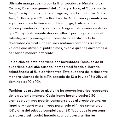
Ultimate manga cuenta con la financiación del Ministerio de
Cultura, Dirección general del cómic y el libro, el Gobierno de
Aragón y Ayuntamiento de Zaragoza; con la colaboración de
Aragón Radio y el CC Los Porches del Audiorama y cuenta con
el patrocinio de la Universidad San Jorge, Frutos Secos El
Rincón y Fundación Caja Rural de Aragón. Esta quiere destacar
que “apoya esta manifestación cultural porque promueve el
talento joven y emergente, fomenta la creatividad y la
diversidad cultural. Por eso, nos sentimos cercanos a estos
valores que atraen al público más joven a quienes animamos a
pensar de manera diferente”.
La edición de este año viene con novedades. Después de la
experiencia del año pasado, hemos modificado el horario,
adaptándolo al flujo de visitantes. Este quedará de la siguiente
manera: viernes de 16 a 21h, sábado de 10 a 14 y de 16 a 21h y el
domingo de 10 a 19h.
También los precios se ajustan a los nuevos horarios, quedando
de la siguiente manera: Cada tramo horario costará 5€;
viernes y domingo podrán comprarse dos al precio de una, en
taquilla, y habrá una entrada para todo el fin de semana por
15€ y otra del sábado completo por 8€ Toda aquella persona
que quiera salir podrá hacerlo cuando quiera sin límites,